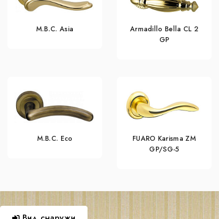
M.B.C. Asia
Armadillo Bella CL 2
GP
M.B.C. Eco
FUARO Karisma ZM
GP/SG-5
Вид снаружи